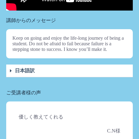
講師からのメッセージ
Keep on going and enjoy the life-long journey of being a
student. Do not be afraid to fail because failure is a
stepping stone to success. I know you’ll make it.
日本語訳
ご受講者様の声
優しく教えてくれる
C.N様